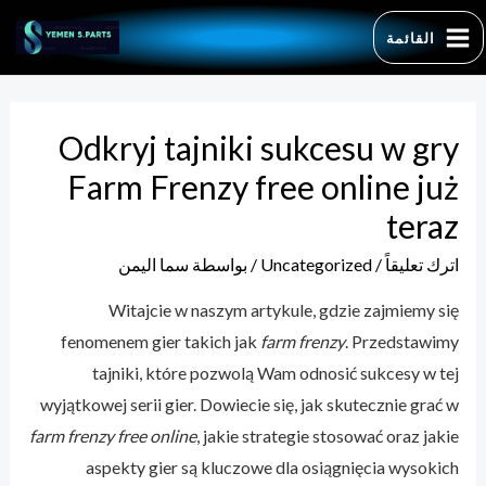
خطي
القائمة
لى
MAIN
لمحتوى
MENU
Odkryj tajniki sukcesu w gry
Farm Frenzy free online już
teraz
earch
for:
اترك تعليقاً
/
Uncategorized
/ بواسطة
سما اليمن
Witajcie w naszym artykule, gdzie zajmiemy się
fenomenem gier takich jak
farm frenzy
. Przedstawimy
tajniki, które pozwolą Wam odnosić sukcesy w tej
wyjątkowej serii gier. Dowiecie się, jak skutecznie grać w
farm frenzy free online
, jakie strategie stosować oraz jakie
aspekty gier są kluczowe dla osiągnięcia wysokich