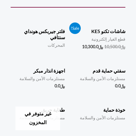
Sale!
شاشات تكنو KE5
فلتر جيربكس هونداي
سنتافي
قطع الغيار إلكترونية
المحركات
﷼
10,500.0
﷼
10,300.0
سفتي حماية قدم
اجهزة انذار مبكر
مستلزمات الأمن والسلامة
مستلزمات الأمن والسلامة
﷼
0.0
﷼
0.0
خوذة حماية
طفاية حريق
غير متوفر في
مستلزمات الأمن والسلامة
مستلزمات الأمن والسلامة
المخزون