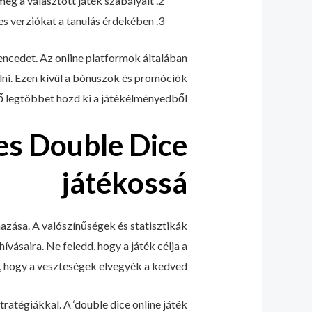
eg a választott játék szabályait.
es verziókat a tanulás érdekében.
encedet. Az online platformok általában
álni. Ezen kívül a bónuszok és promóciók
tő legtöbbet hozd ki a játékélményedből.
es Double Dice
játékossá
azása. A valószínűségek és statisztikák
ívásaira. Ne feledd, hogy a játék célja a
d, hogy a veszteségek elvegyék a kedved!
ratégiákkal. A ‘double dice online játék