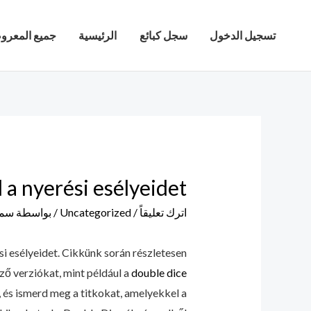
خطي
لى
تسجيل الدخول
سجل كبائع
الرئيسية
جميع المعرو
لمحتوى
 a nyerési esélyeidet
اترك تعليقاً
/
Uncategorized
/ بواسطة
سما
i esélyeidet. Cikkünk során részletesen
ő verziókat, mint például a
double dice
, és ismerd meg a titkokat, amelyekkel a