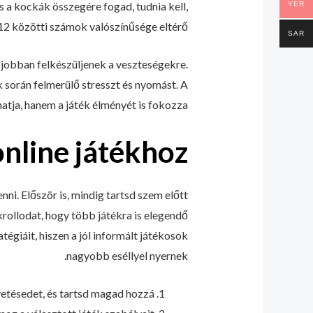
s a kockák összegére fogad, tudnia kell,
YER
 12 közötti számok valószínűsége eltérő.
SAR
 jobban felkészüljenek a veszteségekre.
 során felmerülő stresszt és nyomást. A
atja, hanem a játék élményét is fokozza.
online játékhoz
ni. Először is, mindig tartsd szem előtt
krollodat, hogy több játékra is elegendő
tégiáit, hiszen a jól informált játékosok
nagyobb eséllyel nyernek.
tésedet, és tartsd magad hozzá.