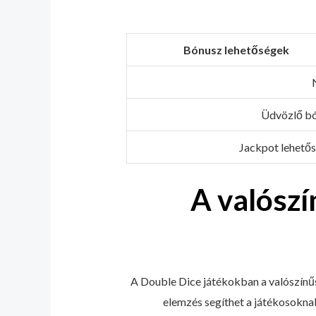
Bónusz lehetőségek
Üdvözlő b
Jackpot lehető
A valószí
A Double Dice játékokban a valószínűs
elemzés segíthet a játékosokna