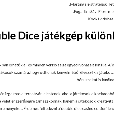
Martingale stratégia: Té
Fogadási Sáv: Előre me
Kockák dobásá
ble Dice játékgép különb
ban érhetők el, és minden verzió saját egyedi vonásait kínálja. A ‘
játékosok számára, hogy otthonuk kényelméből élvezzék a játékot.
bónuszokat is kínáln
ntén izgalmas alternatívát jelentenek, ahol a játékosok a kockado
 véletlenszerűségre támaszkodnak, hanem a játékosok kreativitás
eményeket. Érdemes felfedezni a ‘double dice casino edition’ lehe