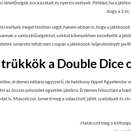
lehetőségek kockázatait és nyerési esélyeit. Például, ha a játéko
hogy a 2 és
ési esélyek megértésében segít, hanem abban is, hogy a játékosok
vannak a valószínűségekkel, sokkal könnyebben kezelhetik a játék
életek ismerete tehát nem csupán a játékosok teljesítményét javíth
 trükkök a Double Dice 
nline, érdemes néhány egyszerű, de hatékony tippet figyelembe ven
 fel az összes pénzedet egyetlen játékra. Érdemes felosztani a ban
dat is. Másodszor, ismerd meg a választott játék szabályait és stra
Határozd meg a költségve