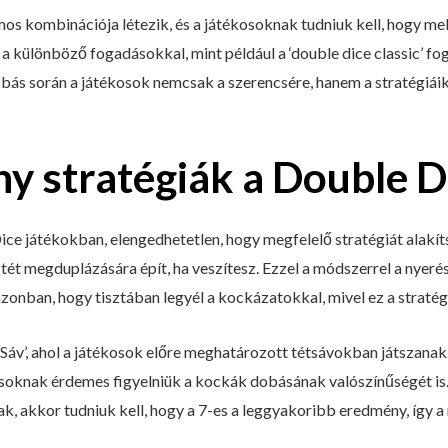
os kombinációja létezik, és a játékosoknak tudniuk kell, hogy me
különböző fogadásokkal, mint például a ‘double dice classic’ fo
ás során a játékosok nemcsak a szerencsére, hanem a stratégiáik
y stratégiák a Double D
ice játékokban, elengedhetetlen, hogy megfelelő stratégiát alakít
a tét megduplázására épít, ha veszítesz. Ezzel a módszerrel a nyer
zonban, hogy tisztában legyél a kockázatokkal, mivel ez a straté
Sáv’, ahol a játékosok előre meghatározott tétsávokban játszanak
soknak érdemes figyelniük a kockák dobásának valószínűségét is. 
k, akkor tudniuk kell, hogy a 7-es a leggyakoribb eredmény, így a