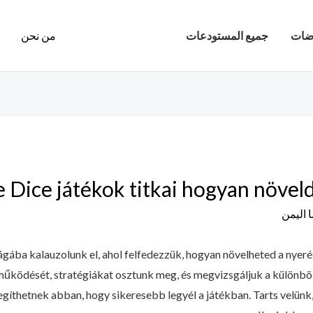
ضات
جميع المستودعات
من نحن
 Dice játékok titkai hogyan növeld
 اليمن
gába kalauzolunk el, ahol felfedezzük, hogyan növelheted a nyerés
űködését, stratégiákat osztunk meg, és megvizsgáljuk a különböz
egíthetnek abban, hogy sikeresebb legyél a játékban. Tarts velünk