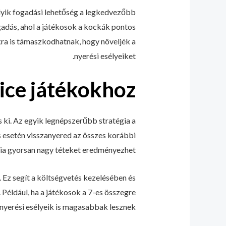
lyik fogadási lehetőség a legkedvezőbb
gadás, ahol a játékosok a kockák pontos
ra is támaszkodhatnak, hogy növeljék a
nyerési esélyeiket.
ice játékokhoz
s ki. Az egyik legnépszerűbb stratégia a
és esetén visszanyered az összes korábbi
gia gyorsan nagy téteket eredményezhet.
. Ez segít a költségvetés kezelésében és
Például, ha a játékosok a 7-es összegre
 nyerési esélyeik is magasabbak lesznek.