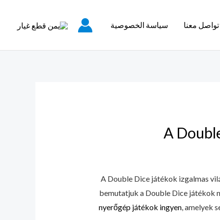
تواصل معنا
سياسة الخصوصية
Search
for:
A Double
A Double Dice játékok izgalmas vilá
bemutatjuk a Double Dice játékok m
nyerőgép játékok ingyen
, amelyek s