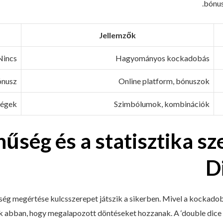
bónus
Jellemzők
Nincs
Hagyományos kockadobás
ónusz
Online platform, bónuszok
ségek
Szimbólumok, kombinációk
nűség és a statisztika s
D
ég megértése kulcsszerepet játszik a sikerben. Mivel a kockadobá
k abban, hogy megalapozott döntéseket hozzanak. A ‘double dice 