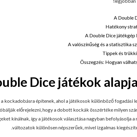
legjobban 
A Double D
Hatékony stra
A Double Dice játékgép 
A valószínűség és a statisztika 
Tippek és trükk
Összegzés: Hogyan válhats
uble Dice játékok alapj
a kockadobásra építenek, ahol a játékosok különböző fogadási le
óbálják előrejelezni, hogy a dobott kockák összértéke milyen sz
ket kínálnak, így a játékosok választása nagyban befolyásolja a ny
változatok különösen népszerűek, mivel izgalmas kiegészít