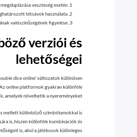
t megduplázása veszteség esetén.
ghatározott tétsávok használata.
nak valószínűségének figyelése.
öző verziói és
lehetőségei
double dice online’ változatok különösen
 Az online platformok gyakran különféle
ak, amelyek növelhetik a nyereményeket.
bás mellett különböző szimbólumokkal is
ára is, hiszen különféle kombinációk és
tőségeit is, ahol a játékosok különleges