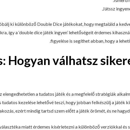
Ismerd m
Játssz ingyen
róbálj ki különböző Double Dice játékokat, hogy megtaláld a kedv
kra, így a ‘double dice játék ingyen’ lehetőségeit érdemes kihaszn
figyelése is segíthet abban, hogy a lehe
: Hogyan válhatsz siker
 elengedhetetlen a tudatos játék és a megfelelő stratégiák alkalm
 tudatos kezelése lehetővé teszi, hogy jobban felkészülj a játék kih
akozás, ezért mindig tartsd szem előtt a játék örömét, és ne hagy
választéka miatt érdemes kísérletezni a különböző verziókkal és st