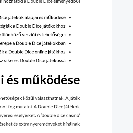
kihozhatod a Double Dice élményedből!
ice játékok alapjai és működése
tégiák a Double Dice játékokhoz
különböző verziói és lehetőségei
szerepe a Double Dice játékokban
ök a Double Dice online játékhoz
z sikeres Double Dice játékossá
ai és működése
hetőségek közül választhatnak. A játék
ámot fog mutatni. A Double Dice játékok
erési esélyeiket. A ‘double dice casino’
éseket és extra nyereményeket kínálnak.