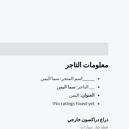
معلومات التاجر
منتجات اخرى
معلومات التاجر
_______اسم المتجر:
سما اليمن
___ التاجر:
سما اليمن
العنوان:
اليمن
No ratings found yet!
ذراع دراكسون خارجي
قطع غيار سيارات