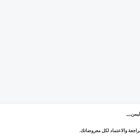
ن,,,,,
راجعة والاعتماد لكل معروضاتك.