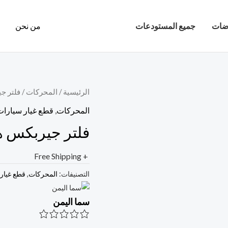
ضات
جميع المستودعات
من نحن
الرئيسية
/
المحركات
/ فلتر ج
المحركات
,
قطع غيار سيارات
فلتر جيربكس ه
+ Free Shipping
التصنيفات:
المحركات
,
قطع غيار
سما اليمن